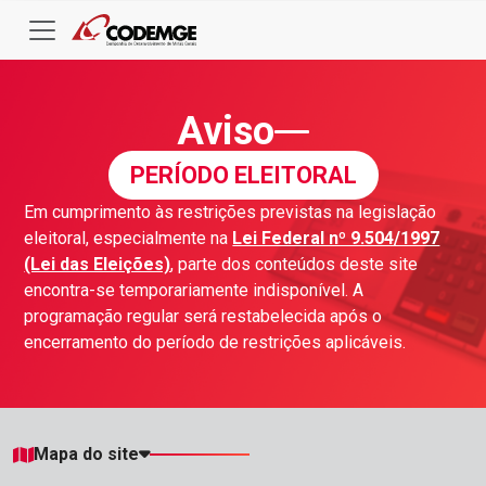
Aviso
PERÍODO ELEITORAL
Em cumprimento às restrições previstas na legislação
eleitoral, especialmente na
Lei Federal nº 9.504/1997
(Lei das Eleições)
, parte dos conteúdos deste site
encontra-se temporariamente indisponível. A
programação regular será restabelecida após o
encerramento do período de restrições aplicáveis.
Mapa do site