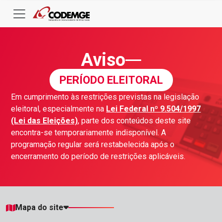
Aviso
PERÍODO ELEITORAL
Em cumprimento às restrições previstas na legislação
eleitoral, especialmente na
Lei Federal nº 9.504/1997
(Lei das Eleições)
, parte dos conteúdos deste site
encontra-se temporariamente indisponível. A
programação regular será restabelecida após o
encerramento do período de restrições aplicáveis.
Mapa do site