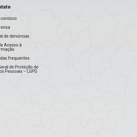
tato
 conosco
rensa
l de denúncias
de Acesso à
ormação
idas frequentes
Geral de Proteção de
os Pessoais – LGPD