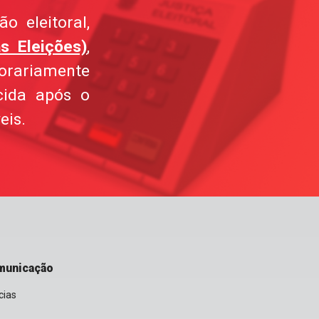
o eleitoral,
s Eleições)
,
orariamente
cida após o
eis.
municação
cias