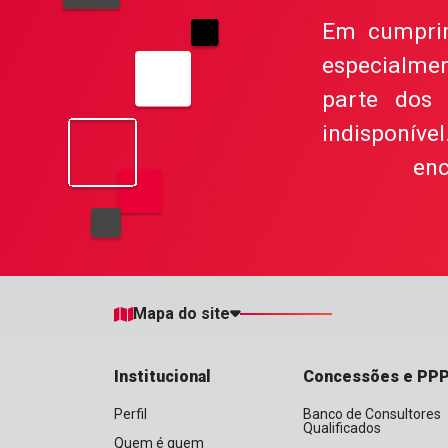
Em cumprime
especialme
parte dos 
indisponív
enc
Mapa do site
Institucional
Concessões e PP
Perfil
Banco de Consultores
Qualificados
Quem é quem