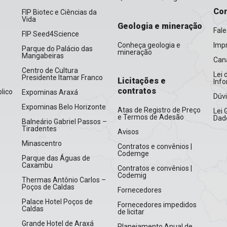
Con
FIP Biotec e Ciências da
Vida
Geologia e mineração
Fale
FIP Seed4Science
Conheça geologia e
Imp
Parque do Palácio das
mineração
Mangabeiras
Cana
Centro de Cultura
Lei 
Presidente Itamar Franco
Licitações e
Inf
contratos
lico
Expominas Araxá
Dúv
Expominas Belo Horizonte
Atas de Registro de Preço
Lei 
e Termos de Adesão
Dad
Balneário Gabriel Passos –
Tiradentes
Avisos
Minascentro
Contratos e convênios |
Codemge
Parque das Águas de
Caxambu
Contratos e convênios |
Codemig
Thermas Antônio Carlos –
Poços de Caldas
Fornecedores
Palace Hotel Poços de
Fornecedores impedidos
Caldas
de licitar
Grande Hotel de Araxá
Planejamento Anual de