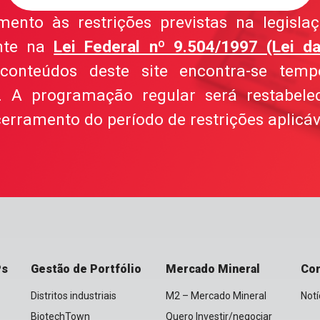
nto às restrições previstas na legislaçã
nte na
Lei Federal nº 9.504/1997 (Lei da
conteúdos deste site encontra-se temp
el. A programação regular será restabele
erramento do período de restrições aplicáv
Ps
Gestão de Portfólio
Mercado Mineral
Co
Distritos industriais
M2 – Mercado Mineral
Notí
BiotechTown
Quero Investir/negociar