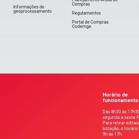
Compras
Informações de
geoprocessamento
Regulamentos
Portal de Compras
Codemge
Horário de
funcionamento
Das 8h30 às 17h30
segunda a sexta-fe
Para retirar editai
licitação, o horário
9h às 17h.