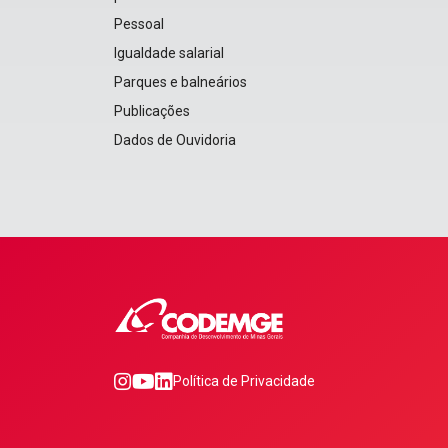
Pessoal
Igualdade salarial
Parques e balneários
Publicações
Dados de Ouvidoria
0
1
2
Política de Privacidade