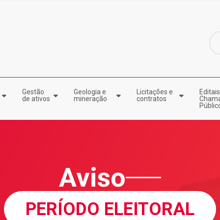
Gestão
Geologia e
Licitações e
Editais
de ativos
mineração
contratos
Cham
Públic
Aviso
PERÍODO ELEITORAL