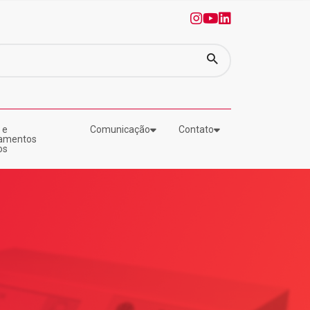
0
1
2
 e
Comunicação
Contato
amentos
os