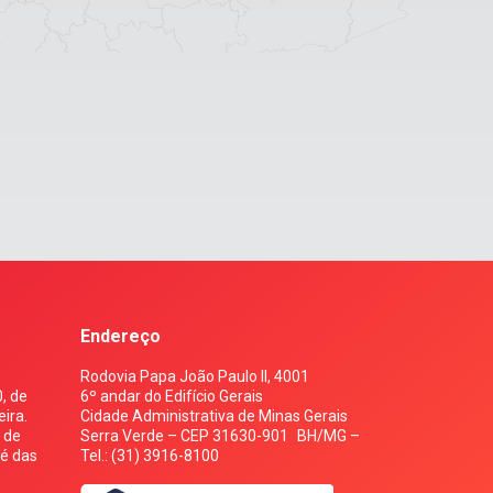
Endereço
Rodovia Papa João Paulo II, 4001
, de
6º andar do Edifício Gerais
ira.
Cidade Administrativa de Minas Gerais
s de
Serra Verde – CEP 31630-901 BH/MG –
 é das
Tel.: (31) 3916-8100