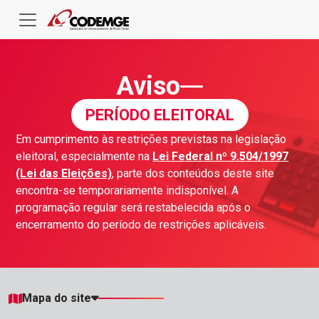
Aviso
PERÍODO ELEITORAL
Em cumprimento às restrições previstas na legislação
eleitoral, especialmente na
Lei Federal nº 9.504/1997
(Lei das Eleições)
, parte dos conteúdos deste site
encontra-se temporariamente indisponível. A
programação regular será restabelecida após o
encerramento do período de restrições aplicáveis.
Mapa do site