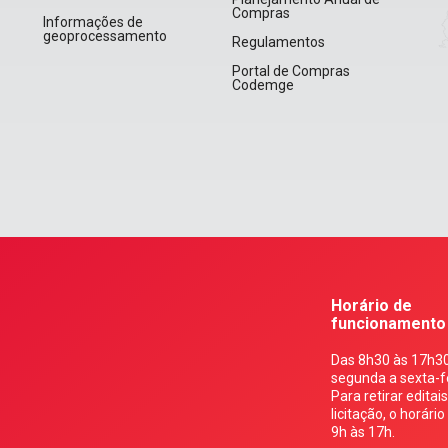
Compras
Informações de
geoprocessamento
Regulamentos
Portal de Compras
Codemge
Horário de
funcionamento
Das 8h30 às 17h30
segunda a sexta-fe
Para retirar editai
licitação, o horário
9h às 17h.