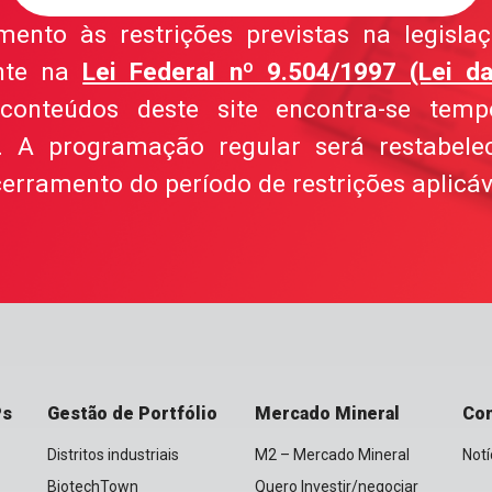
nto às restrições previstas na legislaçã
nte na
Lei Federal nº 9.504/1997 (Lei da
conteúdos deste site encontra-se temp
el. A programação regular será restabele
erramento do período de restrições aplicáv
Ps
Gestão de Portfólio
Mercado Mineral
Co
Distritos industriais
M2 – Mercado Mineral
Notí
BiotechTown
Quero Investir/negociar