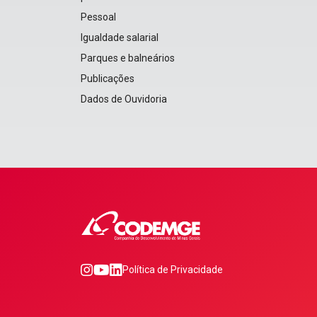
Pessoal
Igualdade salarial
Parques e balneários
Publicações
Dados de Ouvidoria
0
1
2
Política de Privacidade