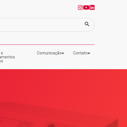
0
1
2
 e
Comunicação
Contato
amentos
os