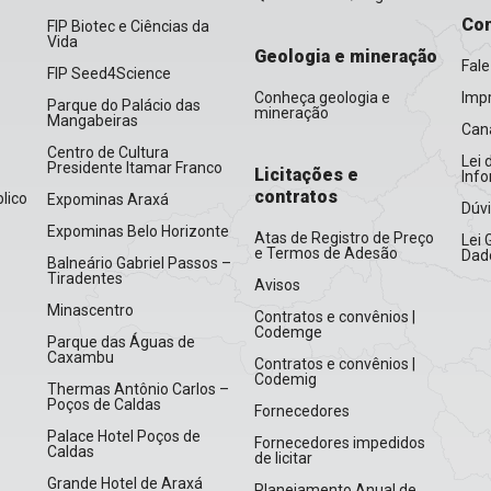
Con
FIP Biotec e Ciências da
Vida
Geologia e mineração
Fale
FIP Seed4Science
Conheça geologia e
Imp
Parque do Palácio das
mineração
Mangabeiras
Cana
Centro de Cultura
Lei 
Presidente Itamar Franco
Licitações e
Inf
contratos
lico
Expominas Araxá
Dúv
Expominas Belo Horizonte
Atas de Registro de Preço
Lei 
e Termos de Adesão
Dad
Balneário Gabriel Passos –
Tiradentes
Avisos
Minascentro
Contratos e convênios |
Codemge
Parque das Águas de
Caxambu
Contratos e convênios |
Codemig
Thermas Antônio Carlos –
Poços de Caldas
Fornecedores
Palace Hotel Poços de
Fornecedores impedidos
Caldas
de licitar
Grande Hotel de Araxá
Planejamento Anual de