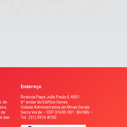
Endereço
Rodovia Papa João Paulo II, 4001
, de
6º andar do Edifício Gerais
ira.
Cidade Administrativa de Minas Gerais
s de
Serra Verde – CEP 31630-901 BH/MG –
 é das
Tel.: (31) 3916-8100