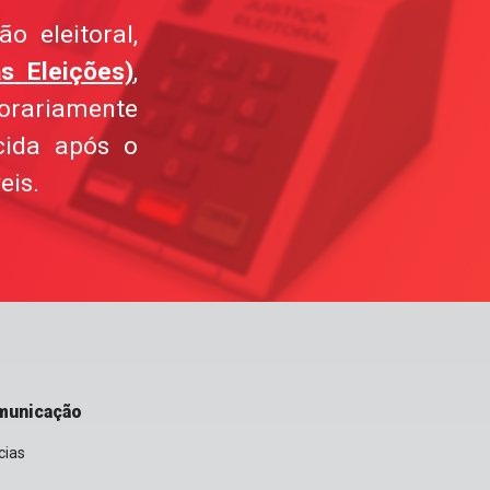
o eleitoral,
s Eleições)
,
orariamente
cida após o
eis.
municação
cias