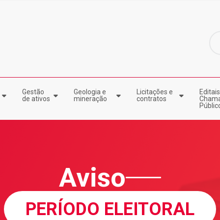
Gestão
Geologia e
Licitações e
Editais
de ativos
mineração
contratos
Cham
Públic
Aviso
PERÍODO ELEITORAL