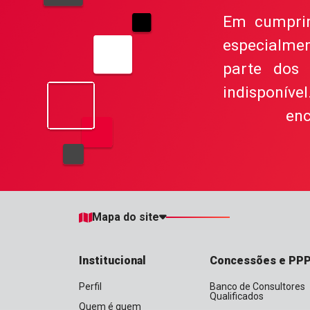
Em cumprime
especialme
parte dos 
indisponív
enc
Mapa do site
Institucional
Concessões e PP
Perfil
Banco de Consultores
Qualificados
Quem é quem