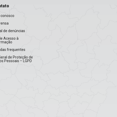
tato
 conosco
rensa
l de denúncias
de Acesso à
ormação
idas frequentes
Geral de Proteção de
os Pessoais – LGPD