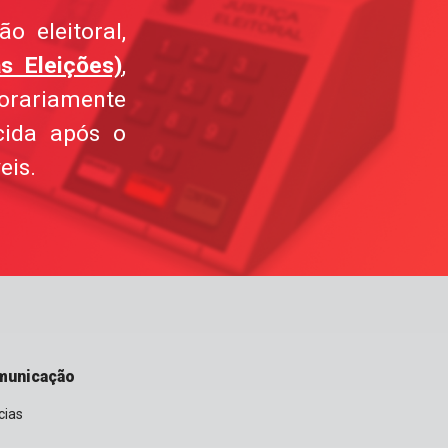
o eleitoral,
s Eleições)
,
orariamente
cida após o
eis.
municação
cias