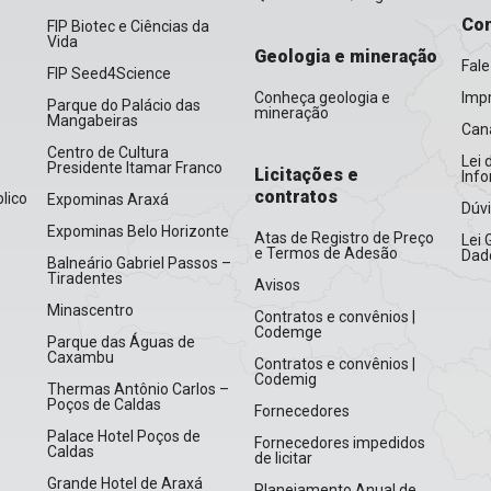
Con
FIP Biotec e Ciências da
Vida
Geologia e mineração
Fale
FIP Seed4Science
Conheça geologia e
Imp
Parque do Palácio das
mineração
Mangabeiras
Cana
Centro de Cultura
Lei 
Presidente Itamar Franco
Licitações e
Inf
contratos
lico
Expominas Araxá
Dúv
Expominas Belo Horizonte
Atas de Registro de Preço
Lei 
e Termos de Adesão
Dad
Balneário Gabriel Passos –
Tiradentes
Avisos
Minascentro
Contratos e convênios |
Codemge
Parque das Águas de
Caxambu
Contratos e convênios |
Codemig
Thermas Antônio Carlos –
Poços de Caldas
Fornecedores
Palace Hotel Poços de
Fornecedores impedidos
Caldas
de licitar
Grande Hotel de Araxá
Planejamento Anual de