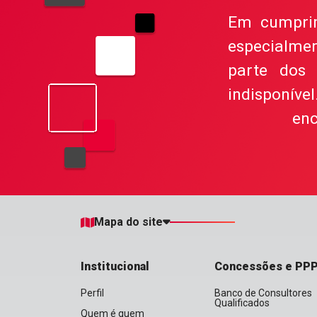
Em cumprime
especialme
parte dos 
indisponív
enc
Mapa do site
Institucional
Concessões e PP
Perfil
Banco de Consultores
Qualificados
Quem é quem