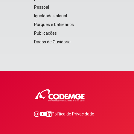
Pessoal
Igualdade salarial
Parques e balneários
Publicações
Dados de Ouvidoria
0
1
2
Política de Privacidade