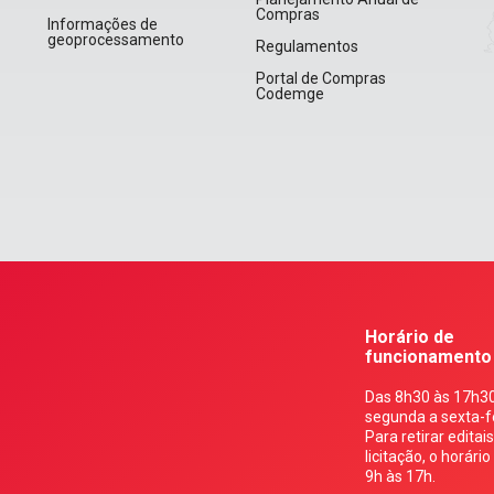
Compras
Informações de
geoprocessamento
Regulamentos
Portal de Compras
Codemge
Horário de
funcionamento
Das 8h30 às 17h30
segunda a sexta-fe
Para retirar editai
licitação, o horário
9h às 17h.