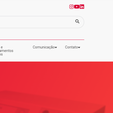
0
1
2
 e
Comunicação
Contato
amentos
os