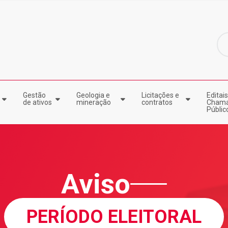
Gestão
Geologia e
Licitações e
Editais
de ativos
mineração
contratos
Cham
Públic
Aviso
PERÍODO ELEITORAL