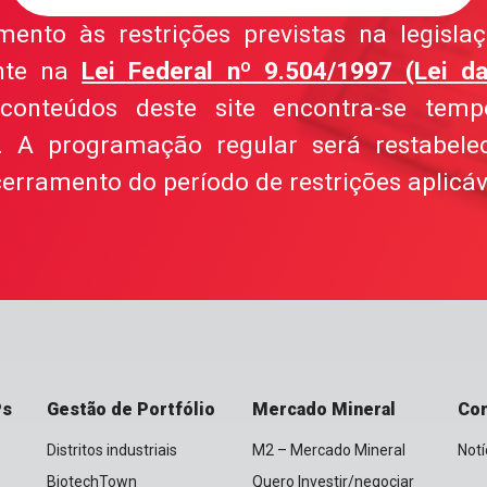
nto às restrições previstas na legislaçã
nte na
Lei Federal nº 9.504/1997 (Lei da
conteúdos deste site encontra-se temp
el. A programação regular será restabele
erramento do período de restrições aplicáv
Ps
Gestão de Portfólio
Mercado Mineral
Co
Distritos industriais
M2 – Mercado Mineral
Notí
BiotechTown
Quero Investir/negociar