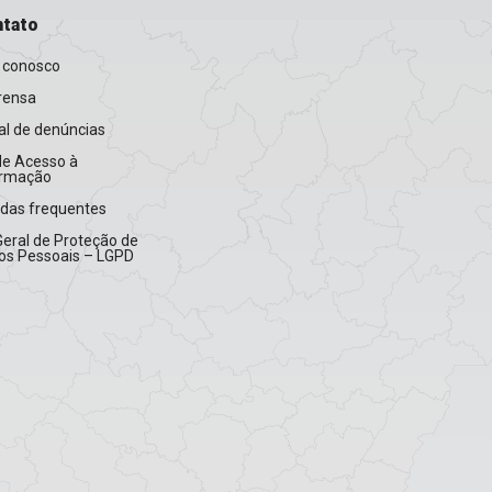
tato
 conosco
rensa
l de denúncias
de Acesso à
ormação
idas frequentes
Geral de Proteção de
os Pessoais – LGPD