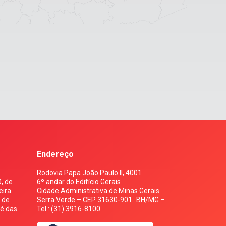
Endereço
Rodovia Papa João Paulo II, 4001
, de
6º andar do Edifício Gerais
ira.
Cidade Administrativa de Minas Gerais
s de
Serra Verde – CEP 31630-901 BH/MG –
 é das
Tel.: (31) 3916-8100