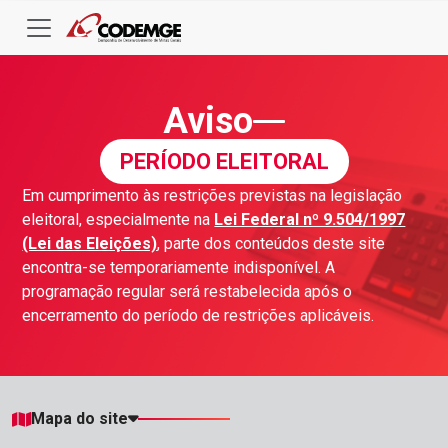
Aviso
PERÍODO ELEITORAL
Em cumprimento às restrições previstas na legislação
eleitoral, especialmente na
Lei Federal nº 9.504/1997
(Lei das Eleições)
, parte dos conteúdos deste site
encontra-se temporariamente indisponível. A
programação regular será restabelecida após o
encerramento do período de restrições aplicáveis.
Mapa do site