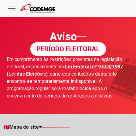
Aviso
PERÍODO ELEITORAL
Em cumprimento às restrições previstas na legislação
eleitoral, especialmente na
Lei Federal nº 9.504/1997
(Lei das Eleições)
, parte dos conteúdos deste site
encontra-se temporariamente indisponível. A
programação regular será restabelecida após o
encerramento do período de restrições aplicáveis.
Mapa do site