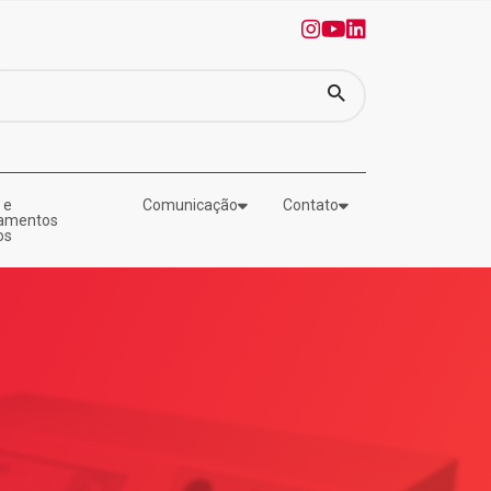
0
1
2
 e
Comunicação
Contato
amentos
os