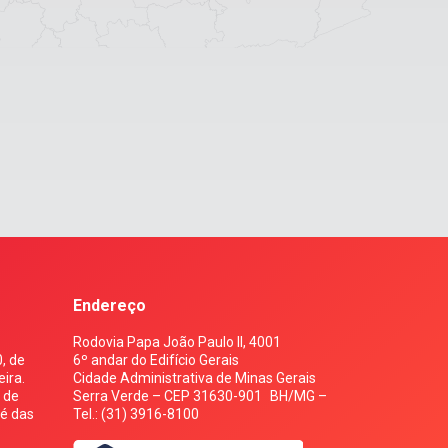
Endereço
Rodovia Papa João Paulo II, 4001
, de
6º andar do Edifício Gerais
ira.
Cidade Administrativa de Minas Gerais
s de
Serra Verde – CEP 31630-901 BH/MG –
 é das
Tel.: (31) 3916-8100