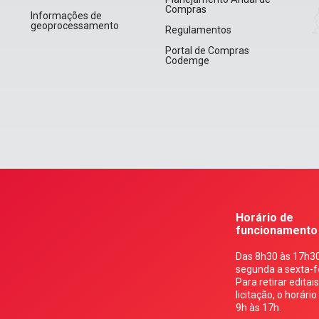
Compras
Informações de
geoprocessamento
Regulamentos
Portal de Compras
Codemge
Horário de
funcionamento
Das 8h30 às 17h30
segunda a sexta-fe
Para retirar editai
licitação, o horário
9h às 17h.