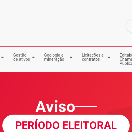
Gestão
Geologia e
Licitações e
Editais
de ativos
mineração
contratos
Cham
Públic
Aviso
PERÍODO ELEITORAL