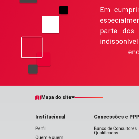
Em cumprime
especialme
parte dos 
indisponív
enc
Mapa do site
Institucional
Concessões e PP
Perfil
Banco de Consultores
Qualificados
Quem é quem