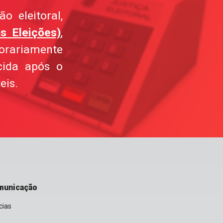
o eleitoral,
s Eleições)
,
orariamente
cida após o
eis.
municação
cias