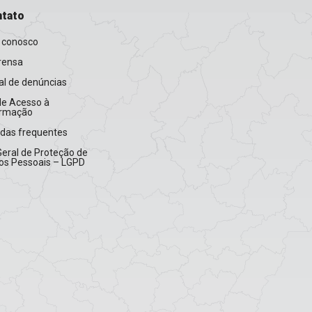
tato
 conosco
rensa
l de denúncias
de Acesso à
ormação
idas frequentes
Geral de Proteção de
os Pessoais – LGPD