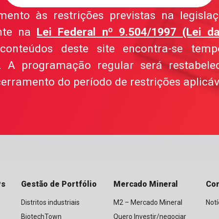
nto às restrições previstas na legislaçã
nte na
Lei Federal nº 9.504/1997 (Lei da
conteúdos deste site encontra-se temp
el. A programação regular será restabele
erramento do período de restrições aplicáv
Ps
Gestão de Portfólio
Mercado Mineral
Co
Distritos industriais
M2 – Mercado Mineral
Notí
BiotechTown
Quero Investir/negociar