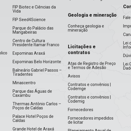
Con
FIP Biotec e Ciências da
Vida
Geologia e mineração
Fale
FIP Seed4Science
Conheça geologia e
Imp
Parque do Palácio das
mineração
Mangabeiras
Cana
Centro de Cultura
Lei 
Presidente Itamar Franco
Licitações e
Inf
contratos
lico
Expominas Araxá
Dúv
Expominas Belo Horizonte
Atas de Registro de Preço
Lei 
e Termos de Adesão
Dad
Balneário Gabriel Passos –
Tiradentes
Avisos
Minascentro
Contratos e convênios |
Codemge
Parque das Águas de
Caxambu
Contratos e convênios |
Codemig
Thermas Antônio Carlos –
Poços de Caldas
Fornecedores
Palace Hotel Poços de
Fornecedores impedidos
Caldas
de licitar
Grande Hotel de Araxá
Planejamento Anual de