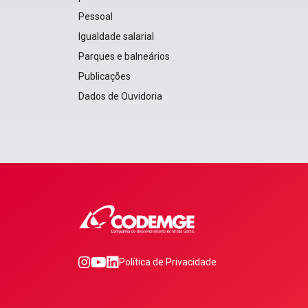
Pessoal
Igualdade salarial
Parques e balneários
Publicações
Dados de Ouvidoria
0
1
2
Política de Privacidade