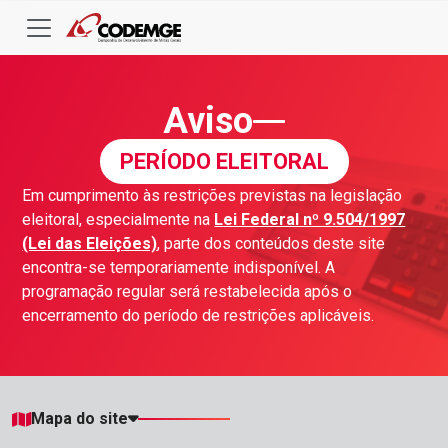
Aviso
PERÍODO ELEITORAL
Em cumprimento às restrições previstas na legislação
eleitoral, especialmente na
Lei Federal nº 9.504/1997
(Lei das Eleições)
, parte dos conteúdos deste site
encontra-se temporariamente indisponível. A
programação regular será restabelecida após o
encerramento do período de restrições aplicáveis.
Mapa do site