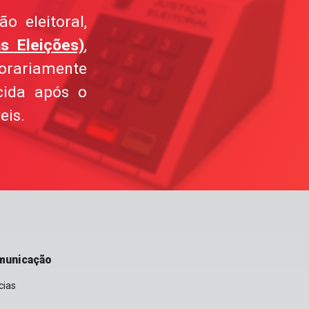
o eleitoral,
s Eleições)
,
orariamente
cida após o
eis.
municação
cias