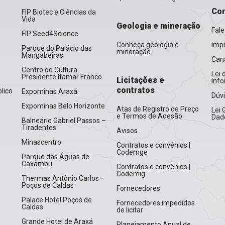
Con
FIP Biotec e Ciências da
Vida
Geologia e mineração
Fale
FIP Seed4Science
Conheça geologia e
Imp
Parque do Palácio das
mineração
Mangabeiras
Cana
Centro de Cultura
Lei 
Presidente Itamar Franco
Licitações e
Inf
contratos
lico
Expominas Araxá
Dúv
Expominas Belo Horizonte
Atas de Registro de Preço
Lei 
e Termos de Adesão
Dad
Balneário Gabriel Passos –
Tiradentes
Avisos
Minascentro
Contratos e convênios |
Codemge
Parque das Águas de
Caxambu
Contratos e convênios |
Codemig
Thermas Antônio Carlos –
Poços de Caldas
Fornecedores
Palace Hotel Poços de
Fornecedores impedidos
Caldas
de licitar
Grande Hotel de Araxá
Planejamento Anual de