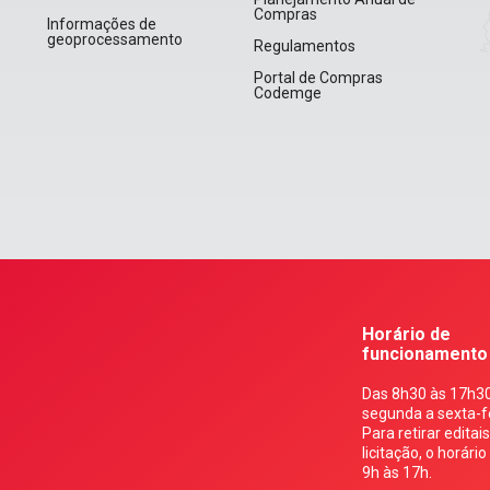
Compras
Informações de
geoprocessamento
Regulamentos
Portal de Compras
Codemge
Horário de
funcionamento
Das 8h30 às 17h30
segunda a sexta-fe
Para retirar editai
licitação, o horário
9h às 17h.