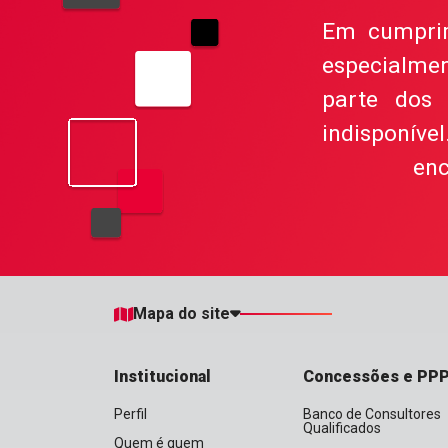
Em cumprime
especialme
parte dos 
indisponív
enc
Mapa do site
Institucional
Concessões e PP
Perfil
Banco de Consultores
Qualificados
Quem é quem