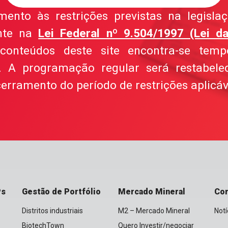
nto às restrições previstas na legislaçã
nte na
Lei Federal nº 9.504/1997 (Lei da
conteúdos deste site encontra-se temp
el. A programação regular será restabele
erramento do período de restrições aplicáv
Ps
Gestão de Portfólio
Mercado Mineral
Co
Distritos industriais
M2 – Mercado Mineral
Notí
BiotechTown
Quero Investir/negociar