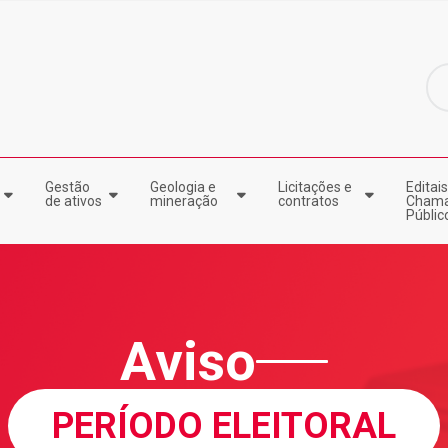
Gestão
Geologia e
Licitações e
Editais
de ativos
mineração
contratos
Cham
Públic
Aviso
PERÍODO ELEITORAL