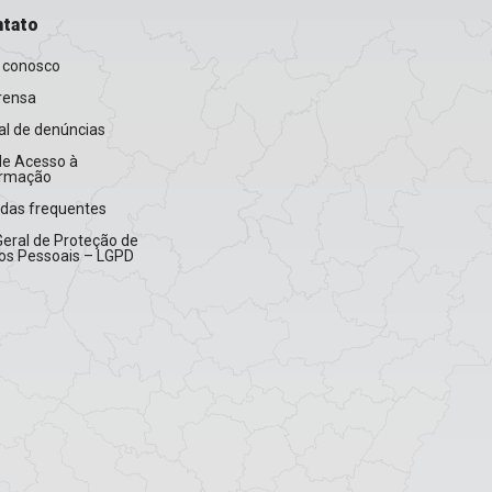
tato
 conosco
rensa
l de denúncias
de Acesso à
ormação
idas frequentes
Geral de Proteção de
os Pessoais – LGPD