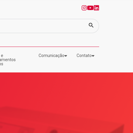
0
1
2
 e
Comunicação
Contato
amentos
os