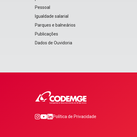
Pessoal
Igualdade salarial
Parques e balneários
Publicações
Dados de Ouvidoria
0
1
2
Política de Privacidade