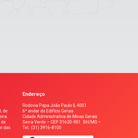
Endereço
Rodovia Papa João Paulo II, 4001
, de
6º andar do Edifício Gerais
ira.
Cidade Administrativa de Minas Gerais
s de
Serra Verde – CEP 31630-901 BH/MG –
 é das
Tel.: (31) 3916-8100