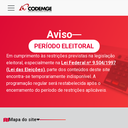
Aviso
PERÍODO ELEITORAL
Em cumprimento às restrições previstas na legislação
eleitoral, especialmente na
Lei Federal nº 9.504/1997
(Lei das Eleições)
, parte dos conteúdos deste site
encontra-se temporariamente indisponível. A
programação regular será restabelecida após o
encerramento do período de restrições aplicáveis.
Mapa do site